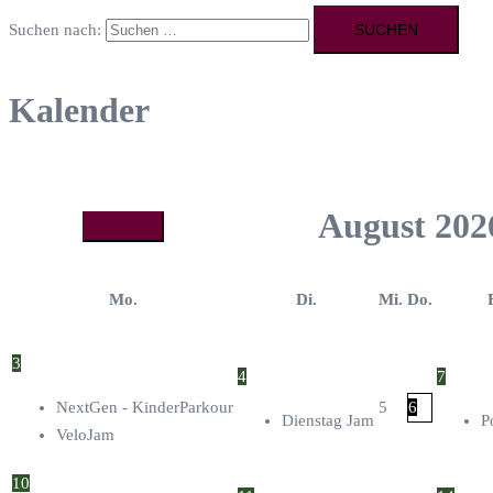
Suchen nach:
Kalender
August
202
Mo.
Di.
Mi.
Do.
3
4
7
NextGen - KinderParkour
5
6
Dienstag Jam
P
VeloJam
10