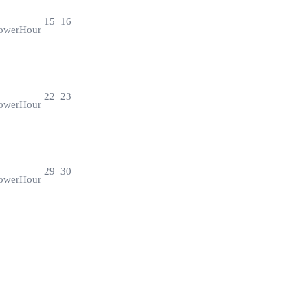
15
16
owerHour
22
23
owerHour
29
30
owerHour