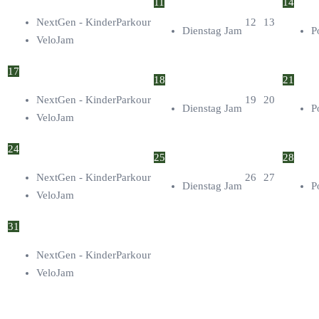
11
14
NextGen - KinderParkour
12
13
Dienstag Jam
P
VeloJam
17
18
21
NextGen - KinderParkour
19
20
Dienstag Jam
P
VeloJam
24
25
28
NextGen - KinderParkour
26
27
Dienstag Jam
P
VeloJam
31
NextGen - KinderParkour
VeloJam