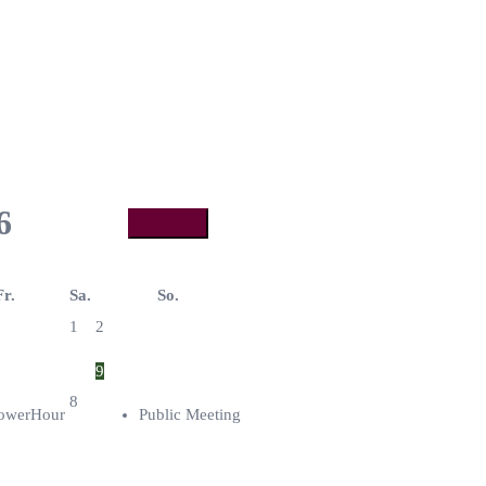
6
Fr.
Sa.
So.
1
2
9
8
owerHour
Public Meeting