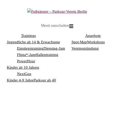
Menü umschalten
Trainings
Angebote
Jugendliche ab 14 & Erwachsene
Spot-Map
Workshops
Einstiegstraining
Dienstag-Jam
Vereinsgründung
Flinta*-Jam
Hallentraining
PowerHour
Kinder ab 10 Jahren
NextGen
Kinder 4-9 Jahre
Parkour ab 40